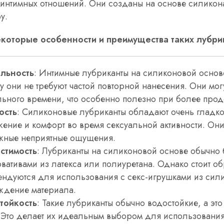
интимных отношений. Они созданы на основе силикона
у.
екоторые особенности и преимущества таких лубри
льность
: Интимные лубриканты на силиконовой основ
у они не требуют частой повторной нанесения. Они могу
ьного времени, что особенно полезно при более прод
ость
: Силиконовые лубриканты обладают очень гладкой
ение и комфорт во время сексуальной активности. Они 
жные неприятные ощущения.
стимость
: Лубриканты на силиконовой основе обычно
вативами из латекса или полиуретана. Однако стоит об
ндуются для использования с секс-игрушками из силик
ждение материала.
тойкость
: Такие лубриканты обычно водостойкие, а это
 Это делает их идеальным выбором для использования