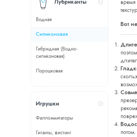
Лубриканты
время 
текстур
Водная
Вот н
Силиконовая
Длите
Гибридная (Водно-
поэтом
силиконовая)
длител
Гладк
Порошковая
скольж
возмо
Совме
презер
Игрушки
рекоме
повре
Фаллоимитаторы
Водос
потом.
Гиганты, фистинг