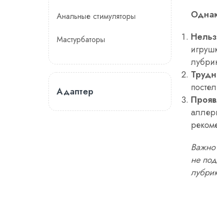
Однак
Анальные стимуляторы
Нельз
Мастурбаторы
игрушк
лубрик
Трудн
постел
Адаптер
Прояв
аллер
рекоме
Важно 
не под
лубрик